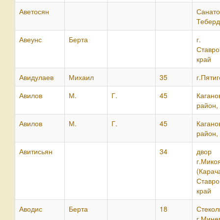
Аветосян
Санато
Теберд
Авеунс
Берта
г. П
Ставро
край
Авидулаев
Михаил
35
г.Пятиг
Авилов
М.
Г.
45
Кагано
район,
Авилов
М.
Г.
45
Кагано
район,
Авитисьян
34
двор
г.Мико
(Карача
Ставро
край
Аводис
Берта
18
Стекол
г.Мине