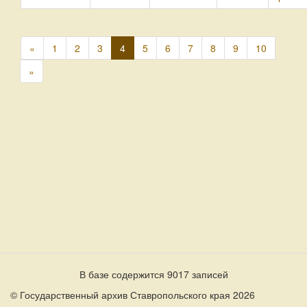
«
1
2
3
4
5
6
7
8
9
10
»
В базе содержится 9017 записей
© Государственный архив Ставропольского края 2026