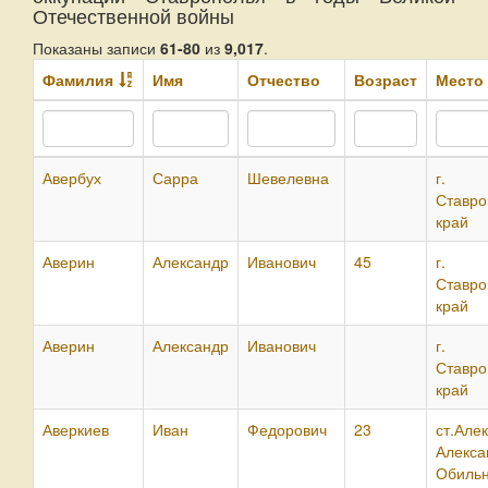
Отечественной войны
Показаны записи
61-80
из
9,017
.
Фамилия
Имя
Отчество
Возраст
Место
Авербух
Сарра
Шевелевна
г. П
Ставро
край
Аверин
Александр
Иванович
45
г. П
Ставро
край
Аверин
Александр
Иванович
г. П
Ставро
край
Аверкиев
Иван
Федорович
23
ст.Але
Алекса
Обильн