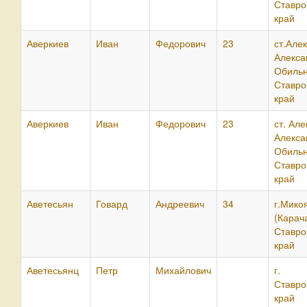
Ставро
край
Аверкиев
Иван
Федорович
23
ст.Але
Алекса
Обильн
Ставро
край
Аверкиев
Иван
Федорович
23
ст. Ал
Алекса
Обильн
Ставро
край
Аветесьян
Говард
Андреевич
34
г.Мико
(Карача
Ставро
край
Аветесьянц
Петр
Михайлович
г. П
Ставро
край