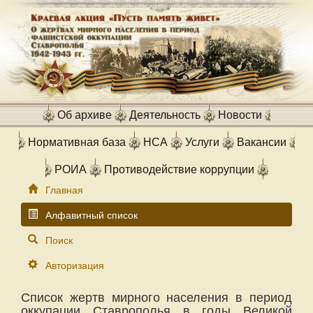
Об архиве
Деятельность
Новости
Нормативная база
НСА
Услуги
Вакансии
РОИА
Противодействие коррупции
Главная
Алфавитный список
Поиск
Авторизация
Список жертв мирного населения в период
оккупации Ставрополья в годы Великой