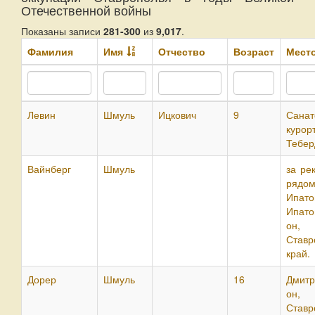
Отечественной войны
Показаны записи
281-300
из
9,017
.
Фамилия
Имя
Отчество
Возраст
Мест
Левин
Шмуль
Ицкович
9
Санат
курор
Тебер
Вайнберг
Шмуль
за ре
ряд
Ипато
Ипат
он,
Ставр
край.
Дорер
Шмуль
16
Дмитр
он,
Ставр