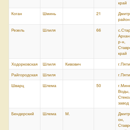
край
Коган
Шминь
21
Дмитр
район
Резель
Шлиля
66
с.Ста
Архан
р-н,
Ставр
край
Ходорковская
Шлиля
Кивович
г.Пяти
Райгородская
Шлиля
г.Пяти
Шварц
Шлема
50
г.Мин
Воды,
Стеко
завод
Бендерский
Шлема
М.
Дмитр
он,
Ставр