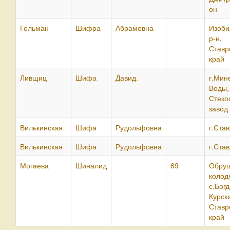
он
Гельман
Шифра
Абрамовна
Изоби
р-н,
Ставр
край
Ливщиц
Шифа
Давид.
г.Мин
Воды,
Стеко
завод
Вилькинская
Шифа
Рудольфовна
г.Ста
Вилькинская
Шифа
Рудольфовна
г.Ста
Могаева
Шиналид
69
Обру
колод
с.Бог
Курск
Ставр
край