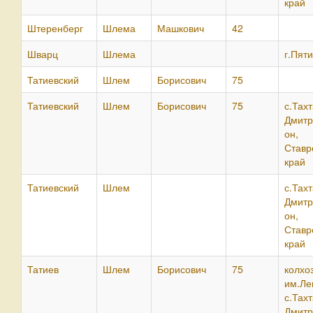
край
Штеренберг
Шлема
Машкович
42
Шварц
Шлема
г.Пяти
Татиевский
Шлем
Борисович
75
Татиевский
Шлем
Борисович
75
с.Тахт
Дмитр
он,
Ставр
край
Татиевский
Шлем
с.Тахт
Дмитр
он,
Ставр
край
Татиев
Шлем
Борисович
75
колхо
им.Ле
с.Тахт
Дмитр