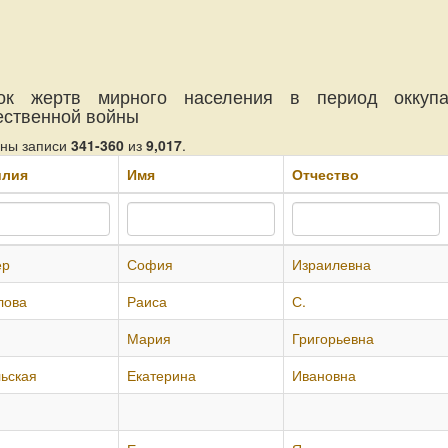
ок жертв мирного населения в период оккуп
ественной войны
аны записи
341-360
из
9,017
.
илия
Имя
Отчество
ер
София
Израилевна
лова
Раиса
С.
Мария
Григорьевна
ьская
Екатерина
Ивановна