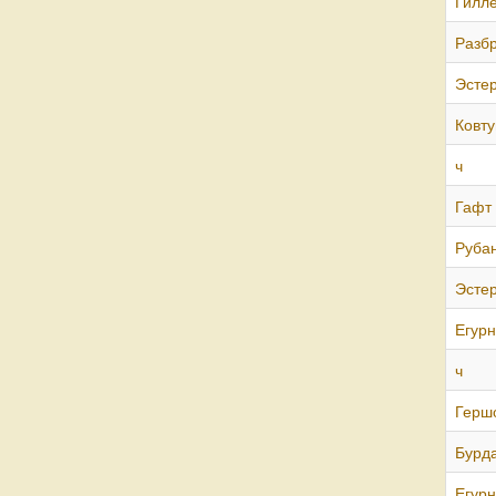
Гилл
Разб
Эсте
Ковту
ч
Гафт
Руба
Эсте
Егур
ч
Герш
Бурд
Егур