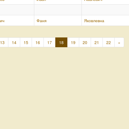
вич
Фаня
Яковлевна
13
14
15
16
17
18
19
20
21
22
»