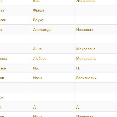
ер
Ева
Яковлевна
рат
Фрида
рзон
Бруха
н
Александр
Иванович
Анна
Моисеевна
нова
Любовь
Моисеевна
рзон
Ир.
Н.
нов
Иван
Васильевич
он
а
Д.
Д.
нов
Иван
Павлович