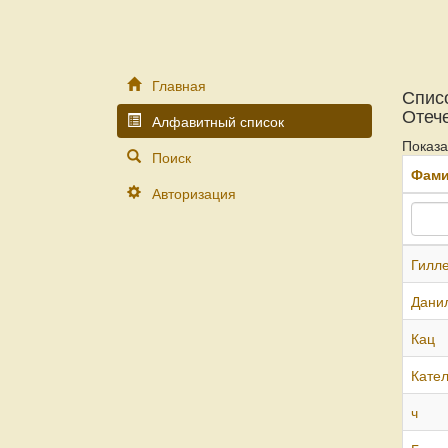
Главная
Спис
Отеч
Алфавитный список
Показ
Поиск
Фам
Авторизация
Гилл
Дани
Кац
Кател
ч