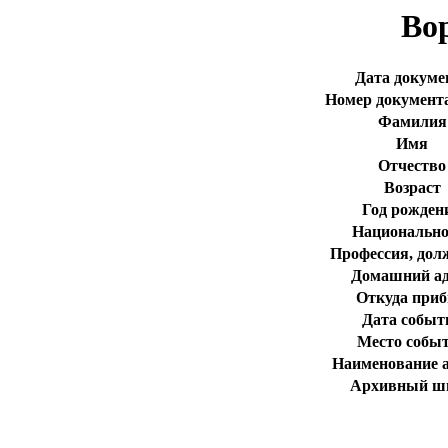
Во
Дата докуме
Номер документа
Фамилия
Имя
Отчество
Возраст
Год рожден
Национально
Профессия, дол
Домашний ад
Откуда при
Дата событ
Место собы
Наименование 
Архивный ш