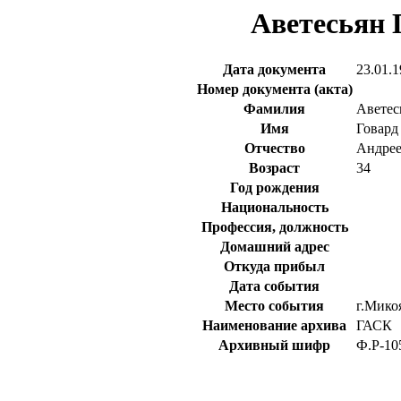
Аветесьян 
Дата документа
23.01.1
Номер документа (акта)
Фамилия
Аветес
Имя
Говард
Отчество
Андре
Возраст
34
Год рождения
Национальность
Профессия, должность
Домашний адрес
Откуда прибыл
Дата события
Место события
г.Мико
Наименование архива
ГАСК
Архивный шифр
Ф.Р-105