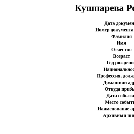
Кушнарева Р
Дата докумен
Номер документа 
Фамилия
Имя
Отчество
Возраст
Год рождени
Национально
Профессия, долж
Домашний ад
Откуда приб
Дата событ
Место событ
Наименование а
Архивный ш